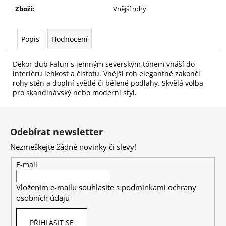
č
Zboží
:
Vnější rohy
u
j
e
Popis
Hodnocení
m
e
Dekor dub Falun s jemným severským tónem vnáší do
interiéru lehkost a čistotu. Vnější roh elegantně zakončí
rohy stěn a doplní světlé či bělené podlahy. Skvělá volba
pro skandinávský nebo moderní styl.
Z
á
Odebírat newsletter
p
Nezmeškejte žádné novinky či slevy!
a
t
E-mail
í
Vložením e-mailu souhlasíte s
podmínkami ochrany
osobních údajů
PŘIHLÁSIT SE