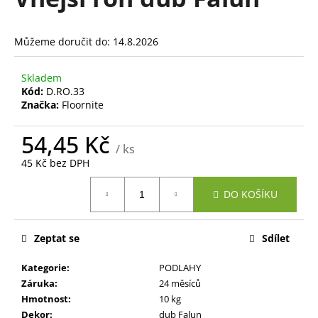
je
a
0,0
z
j
Můžeme doručit do:
14.8.2026
5
í
hvězdiček.
t
Skladem
?
Kód:
D.RO.33
Značka:
Floornite
54,45 Kč
/ ks
45 Kč bez DPH
HLEDAT
Měrná
DO KOŠÍKU
cena:
D
Zeptat se
Sdílet
o
p
Kategorie
:
PODLAHY
o
Záruka
:
24 měsíců
r
Hmotnost
:
10 kg
u
Dekor
:
dub Falun