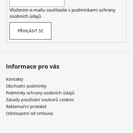
í
p
Vložením e-mailu souhlasíte s
podmínkami ochrany
r
osobních údajů
v
k
PŘIHLÁSIT SE
y
v
ý
p
i
s
Informace pro vás
u
Kontakty
Obchodní podmínky
Podmínky ochrany osobních údajů
Zásady používání souborů cookies
Reklamační protokol
Odstoupení od smlouvy