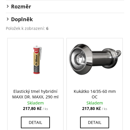
ů
a
Rozměr
j
Doplněk
í
t
Položek k zobrazení:
6
?
V
ý
p
i
HLEDAT
s
p
r
o
Elastický tmel hybridní
Kukátko 14/35-60 mm
D
MAXX DR. MAXX, 290 ml
OC
o
d
Skladem
Skladem
p
u
217,80 Kč
217,80 Kč
/ ks
/ ks
o
k
r
t
DETAIL
DETAIL
u