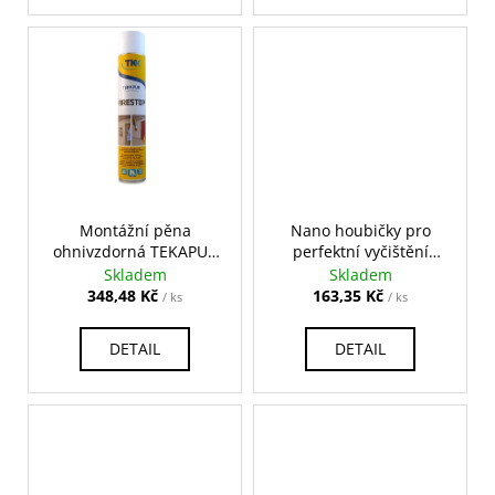
ů
č
u
j
e
m
e
Montážní pěna
Nano houbičky pro
ohnivzdorná TEKAPUR
perfektní vyčištění
FIRESTOP, třída B1, 750
dveří a zárubní, 10 ks
Skladem
Skladem
ml
348,48 Kč
163,35 Kč
/ ks
/ ks
DETAIL
DETAIL