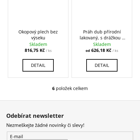
Okopový plech bez
Práh dub přírodní
výseku
lakovaný, s drážkou a
těsněním
Skladem
Skladem
816,75 Kč
626,18 Kč
/ ks
od
/ ks
DETAIL
DETAIL
6
položek celkem
O
v
Z
l
á
á
Odebírat newsletter
d
p
a
Nezmeškejte žádné novinky či slevy!
a
c
t
E-mail
í