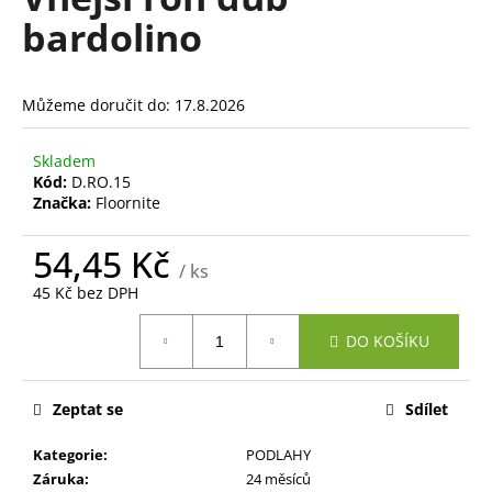
je
a
bardolino
0,0
z
j
5
í
hvězdiček.
Můžeme doručit do:
17.8.2026
t
?
Skladem
Kód:
D.RO.15
Značka:
Floornite
54,45 Kč
HLEDAT
/ ks
45 Kč bez DPH
Měrná
DO KOŠÍKU
cena:
D
o
p
Zeptat se
Sdílet
o
r
Kategorie
:
PODLAHY
u
Záruka
:
24 měsíců