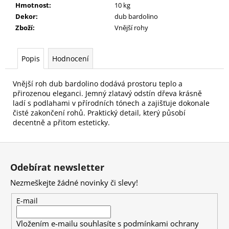
č
Hmotnost
:
10 kg
u
Dekor
:
dub bardolino
j
Zboží
:
Vnější rohy
e
m
e
Popis
Hodnocení
Vnější roh dub bardolino dodává prostoru teplo a
přirozenou eleganci. Jemný zlatavý odstín dřeva krásně
ladí s podlahami v přírodních tónech a zajišťuje dokonale
čisté zakončení rohů. Praktický detail, který působí
decentně a přitom esteticky.
Z
á
Odebírat newsletter
p
Nezmeškejte žádné novinky či slevy!
a
t
E-mail
í
Vložením e-mailu souhlasíte s
podmínkami ochrany