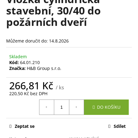
je
a
stavební, 30/40 do
0,0
z
j
požárních dveří
5
í
hvězdiček.
t
?
Můžeme doručit do:
14.8.2026
Skladem
Kód:
64.01.210
Značka:
H&B Group s.r.o.
HLEDAT
266,81 Kč
/ ks
220,50 Kč bez DPH
D
Měrná
o
DO KOŠÍKU
cena:
p
o
r
Zeptat se
Sdílet
u