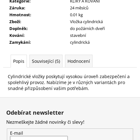
č
Kategorie
:
KLIKY A KOVÁNÍ
u
Záruka
:
24 měsíců
j
Hmotnost
:
0.01 kg
e
Zboží
:
Vložka cylindrická
m
Doplněk
:
do požárních dveří
e
Kování
:
stavební
Zamykání
:
cylindrická
Popis
Související (5)
Hodnocení
Cylindrické vložky poskytují vysokou úroveň zabezpečení a
spolehlivý provoz. Nabízíme je v různých variantách pro
snadné přizpůsobení vašim potřebám.
Z
á
Odebírat newsletter
p
Nezmeškejte žádné novinky či slevy!
a
t
E-mail