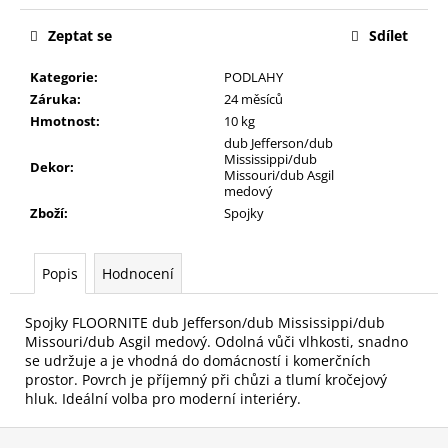
č
u
Zeptat se
Sdílet
j
e
Kategorie
:
PODLAHY
m
Záruka
:
24 měsíců
e
Hmotnost
:
10 kg
dub Jefferson/dub
Mississippi/dub
Dekor
:
Missouri/dub Asgil
medový
Zboží
:
Spojky
Popis
Hodnocení
Spojky FLOORNITE dub Jefferson/dub Mississippi/dub
Missouri/dub Asgil medový. Odolná vůči vlhkosti, snadno
se udržuje a je vhodná do domácností i komerčních
prostor. Povrch je příjemný při chůzi a tlumí kročejový
hluk. Ideální volba pro moderní interiéry.
Z