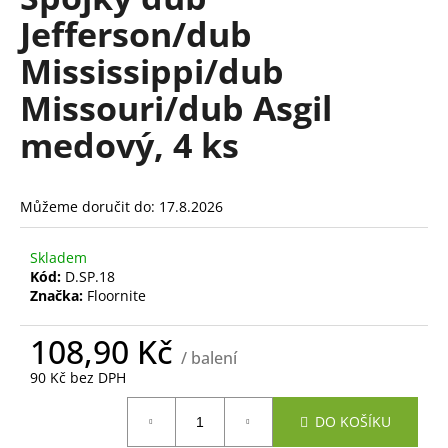
je
a
Jefferson/dub
0,0
z
j
Mississippi/dub
5
í
hvězdiček.
Missouri/dub Asgil
t
?
medový, 4 ks
Můžeme doručit do:
17.8.2026
HLEDAT
Skladem
Kód:
D.SP.18
Značka:
Floornite
D
o
108,90 Kč
/ balení
p
90 Kč bez DPH
o
r
Měrná
DO KOŠÍKU
cena:
u