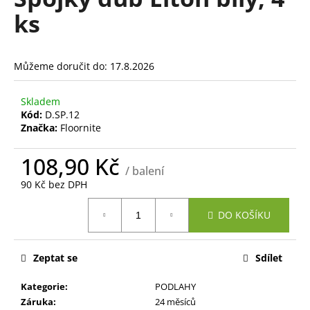
je
a
ks
0,0
z
j
5
í
hvězdiček.
Můžeme doručit do:
17.8.2026
t
?
Skladem
Kód:
D.SP.12
Značka:
Floornite
108,90 Kč
HLEDAT
/ balení
90 Kč bez DPH
Měrná
DO KOŠÍKU
cena:
D
o
p
Zeptat se
Sdílet
o
r
Kategorie
:
PODLAHY
u
Záruka
:
24 měsíců