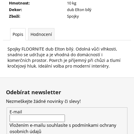
č
Hmotnost
:
10 kg
u
Dekor
:
dub Elton bílý
j
Zboží
:
Spojky
e
m
e
Popis
Hodnocení
Spojky FLOORNITE dub Elton bílý. Odolná vůči vlhkosti,
snadno se udržuje a je vhodná do domácností i
komerčních prostor. Povrch je příjemný při chůzi a tlumí
kročejový hluk. Ideální volba pro moderní interiéry.
Z
á
Odebírat newsletter
p
Nezmeškejte žádné novinky či slevy!
a
t
E-mail
í
Vložením e-mailu souhlasíte s
podmínkami ochrany
osobních údajů