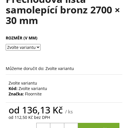
je
a
samolepící bronz 2700 ×
0,0
z
j
30 mm
5
í
hvězdiček.
t
?
ROZMĚR (V MM)
HLEDAT
Můžeme doručit do:
Zvolte variantu
Zvolte variantu
Kód:
Zvolte variantu
D
Značka:
Floornite
o
p
od
136,13 Kč
o
/ ks
r
od
112,50 Kč
bez DPH
u
Měrná