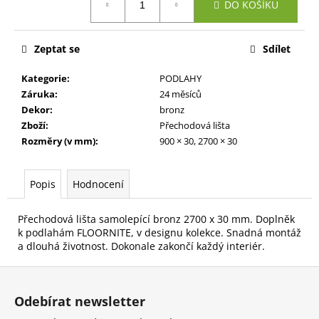
č
DO KOŠÍKU
cena:
u
j
e
Zeptat se
Sdílet
m
e
Kategorie
:
PODLAHY
Záruka
:
24 měsíců
Dekor
:
bronz
Zboží
:
Přechodová lišta
Rozměry (v mm)
:
900 × 30, 2700 × 30
Popis
Hodnocení
Přechodová lišta samolepící bronz 2700 x 30 mm. Doplněk
k podlahám FLOORNITE, v designu kolekce. Snadná montáž
a dlouhá životnost. Dokonale zakončí každý interiér.
Z
á
Odebírat newsletter
p