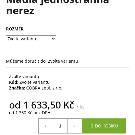
je
a
nerez
0,0
z
j
5
í
hvězdiček.
ROZMĚR
t
?
Můžeme doručit do:
Zvolte variantu
HLEDAT
Zvolte variantu
Kód:
Zvolte variantu
Značka:
COBRA spol. s r.o.
D
od
1 633,50 Kč
o
/ ks
p
od
1 350 Kč
bez DPH
o
Měrná
r
DO KOŠÍKU
cena:
u