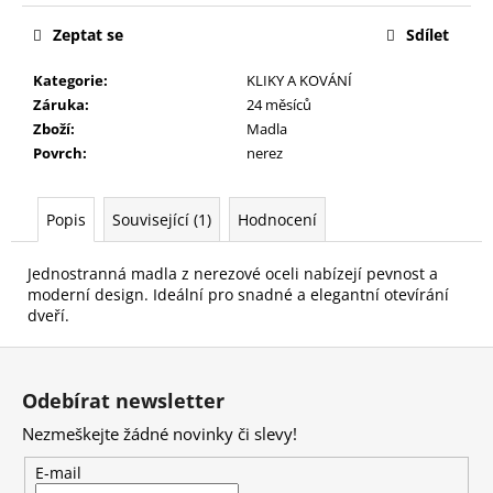
č
u
Zeptat se
Sdílet
j
e
Kategorie
:
KLIKY A KOVÁNÍ
m
Záruka
:
24 měsíců
e
Zboží
:
Madla
Povrch
:
nerez
Popis
Související (1)
Hodnocení
Jednostranná madla z nerezové oceli nabízejí pevnost a
moderní design. Ideální pro snadné a elegantní otevírání
dveří.
Z
á
Odebírat newsletter
p
Nezmeškejte žádné novinky či slevy!
a
t
E-mail