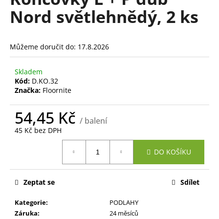
je
a
Nord světlehnědý, 2 ks
0,0
z
j
5
í
hvězdiček.
Můžeme doručit do:
17.8.2026
t
?
Skladem
Kód:
D.KO.32
Značka:
Floornite
54,45 Kč
HLEDAT
/ balení
45 Kč bez DPH
Měrná
DO KOŠÍKU
cena:
D
o
p
Zeptat se
Sdílet
o
r
Kategorie
:
PODLAHY
u
Záruka
:
24 měsíců