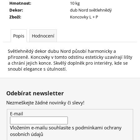
č
Hmotnost
:
10 kg
u
Dekor
:
dub Nord světlehnědý
j
Zboží
:
Koncovky L + P
e
m
e
Popis
Hodnocení
Světlehnědý dekor dubu Nord působí harmonicky a
přirozeně. Koncovky v tomto odstínu esteticky uzavírají lišty
a chrání jejich konce. Skvělý doplněk pro interiéry, kde se
snoubí elegance s útulností.
Z
á
Odebírat newsletter
p
Nezmeškejte žádné novinky či slevy!
a
t
E-mail
í
Vložením e-mailu souhlasíte s
podmínkami ochrany
osobních údajů