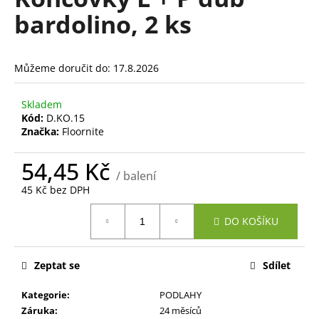
je
a
bardolino, 2 ks
0,0
z
j
5
í
hvězdiček.
Můžeme doručit do:
17.8.2026
t
?
Skladem
Kód:
D.KO.15
Značka:
Floornite
54,45 Kč
HLEDAT
/ balení
45 Kč bez DPH
Měrná
DO KOŠÍKU
cena:
D
o
p
Zeptat se
Sdílet
o
r
Kategorie
:
PODLAHY
u
Záruka
:
24 měsíců