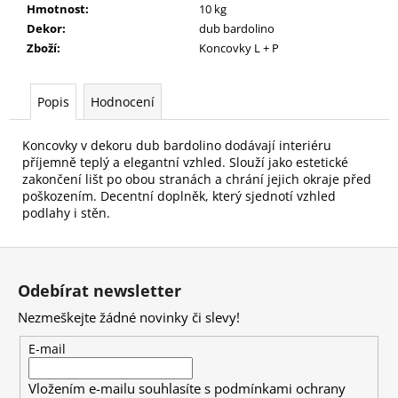
č
Hmotnost
:
10 kg
u
Dekor
:
dub bardolino
j
Zboží
:
Koncovky L + P
e
m
e
Popis
Hodnocení
Koncovky v dekoru dub bardolino dodávají interiéru
příjemně teplý a elegantní vzhled. Slouží jako estetické
zakončení lišt po obou stranách a chrání jejich okraje před
poškozením. Decentní doplněk, který sjednotí vzhled
podlahy i stěn.
Z
á
Odebírat newsletter
p
Nezmeškejte žádné novinky či slevy!
a
t
E-mail
í
Vložením e-mailu souhlasíte s
podmínkami ochrany