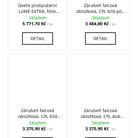
Dveře protipožární
Zárubeň falcová
LUME EXTRA, fólie,
obložková, CPL bílá pór,
ořech, plné, cylindrický
na pokos
Skladem
Skladem
zámek
5 771,70 Kč
3 484,80 Kč
/ ks
/ ks
DETAIL
DETAIL
Zárubeň falcová
Zárubeň falcová
obložková, CPL bílá
obložková, CPL dub
standard, na pokos
corbridge, na pokos
Skladem
Skladem
3 375,90 Kč
3 375,90 Kč
/ ks
/ ks