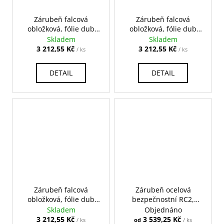
Zárubeň falcová
Zárubeň falcová
obložková, fólie dub
obložková, fólie dub
hudson, na pokos
sonoma, na pokos
Skladem
Skladem
3 212,55 Kč
3 212,55 Kč
/ ks
/ ks
DETAIL
DETAIL
Zárubeň falcová
Zárubeň ocelová
obložková, fólie dub
bezpečnostní RC2,
šedý, na pokos
přepravní nátěr
Skladem
Objednáno
3 212,55 Kč
3 539,25 Kč
/ ks
od
/ ks