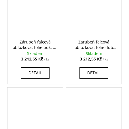
Zárubeň falcová
Zárubeň falcová
obložková, fólie buk, na
obložková, fólie dub
pokos
grant, na pokos
Skladem
Skladem
3 212,55 Kč
3 212,55 Kč
/ ks
/ ks
DETAIL
DETAIL