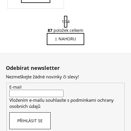
S
1
4
t
r
87
položek celkem
O
á
v
NAHORU
n
l
k
o
á
Z
v
d
á
á
a
Odebírat newsletter
n
p
c
í
Nezmeškejte žádné novinky či slevy!
í
a
p
t
E-mail
r
í
v
Vložením e-mailu souhlasíte s
podmínkami ochrany
k
osobních údajů
y
v
PŘIHLÁSIT SE
ý
p