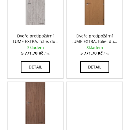
č
i
u
s
j
e
p
m
r
e
o
Dveře protipožární
Dveře protipožární
LUME EXTRA, fólie, dub
LUME EXTRA, fólie, dub,
d
šedý, plné, cylindrický
plné, cylindrický zámek
Skladem
Skladem
u
zámek
5 771,70 Kč
5 771,70 Kč
/ ks
/ ks
k
t
DETAIL
DETAIL
ů