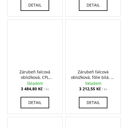
DETAIL
DETAIL
Zárubeň falcová
Zárubeň falcová
obložková, CPL
obložková, fólie bílá, na
nebraska, na pokos
pokos
Skladem
Skladem
3 484,80 Kč
3 212,55 Kč
/ ks
/ ks
DETAIL
DETAIL