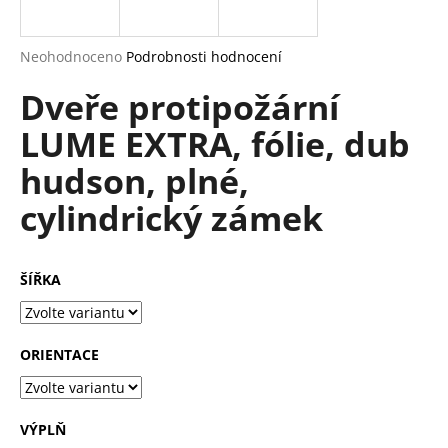
a
j
Průměrné
Neohodnoceno
Podrobnosti hodnocení
í
hodnocení
Dveře protipožární
produktu
t
je
?
LUME EXTRA, fólie, dub
0,0
z
hudson, plné,
5
hvězdiček.
cylindrický zámek
HLEDAT
ŠÍŘKA
D
o
ORIENTACE
p
o
r
u
VÝPLŇ