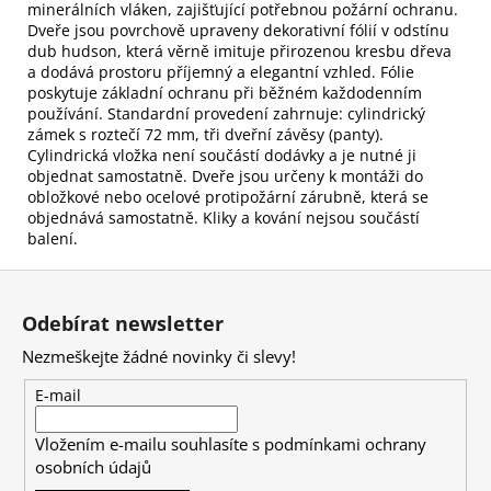
minerálních vláken, zajišťující potřebnou požární ochranu.
Dveře jsou povrchově upraveny dekorativní fólií v odstínu
dub hudson, která věrně imituje přirozenou kresbu dřeva
a dodává prostoru příjemný a elegantní vzhled. Fólie
poskytuje základní ochranu při běžném každodenním
používání. Standardní provedení zahrnuje: cylindrický
zámek s roztečí 72 mm, tři dveřní závěsy (panty).
Cylindrická vložka není součástí dodávky a je nutné ji
objednat samostatně. Dveře jsou určeny k montáži do
obložkové nebo ocelové protipožární zárubně, která se
objednává samostatně. Kliky a kování nejsou součástí
balení.
Z
á
Odebírat newsletter
p
Nezmeškejte žádné novinky či slevy!
a
t
E-mail
í
Vložením e-mailu souhlasíte s
podmínkami ochrany
osobních údajů