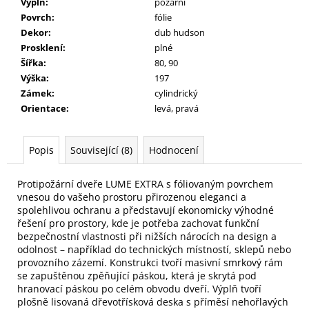
Výplň
:
požární
Povrch
:
fólie
Dekor
:
dub hudson
Prosklení
:
plné
Šířka
:
80, 90
Výška
:
197
Zámek
:
cylindrický
Orientace
:
levá, pravá
Popis
Související (8)
Hodnocení
Protipožární dveře LUME EXTRA s fóliovaným povrchem
vnesou do vašeho prostoru přirozenou eleganci a
spolehlivou ochranu a představují ekonomicky výhodné
řešení pro prostory, kde je potřeba zachovat funkční
bezpečnostní vlastnosti při nižších nárocích na design a
odolnost – například do technických místností, sklepů nebo
provozního zázemí. Konstrukci tvoří masivní smrkový rám
se zapuštěnou zpěňující páskou, která je skrytá pod
hranovací páskou po celém obvodu dveří. Výplň tvoří
plošně lisovaná dřevotřísková deska s příměsí nehořlavých