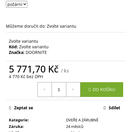
č
u
j
e
m
Můžeme doručit do:
Zvolte variantu
e
Zvolte variantu
Kód:
Zvolte variantu
Značka:
DOORNITE
5 771,70 Kč
/ ks
4 770 Kč bez DPH
Měrná
DO KOŠÍKU
cena:
Zeptat se
Sdílet
Kategorie
:
DVEŘE A ZÁRUBNĚ
Záruka
:
24 měsíců