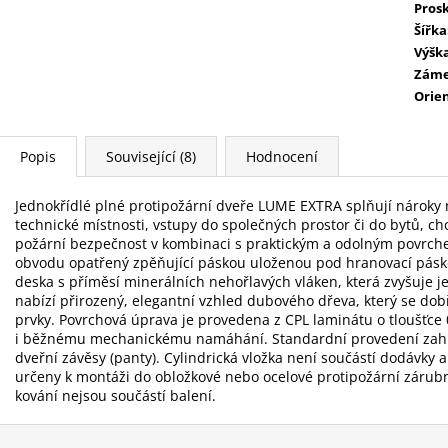
Prosk
Šířka
Výšk
Zám
Orie
Popis
Související (8)
Hodnocení
Jednokřídlé plné protipožární dveře LUME EXTRA splňují nároky 
technické místnosti, vstupy do společných prostor či do bytů, ch
požární bezpečnost v kombinaci s praktickým a odolným povrche
obvodu opatřený zpěňující páskou uloženou pod hranovací páskou
deska s příměsí minerálních nehořlavých vláken, která zvyšuje j
nabízí přirozený, elegantní vzhled dubového dřeva, který se dob
prvky. Povrchová úprava je provedena z CPL laminátu o tloušťce 0
i běžnému mechanickému namáhání. Standardní provedení zahrnu
dveřní závěsy (panty). Cylindrická vložka není součástí dodávky 
určeny k montáži do obložkové nebo ocelové protipožární zárubn
kování nejsou součástí balení.