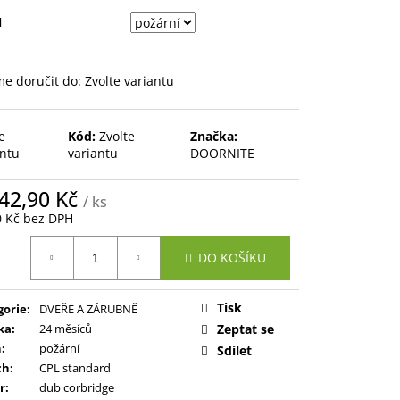
Ň
e doručit do:
Zvolte variantu
e
Kód:
Zvolte
Značka:
antu
variantu
DOORNITE
642,90 Kč
/ ks
0 Kč bez DPH
ná
DO KOŠÍKU
:
Tisk
gorie
:
DVEŘE A ZÁRUBNĚ
ka
:
24 měsíců
Zeptat se
ň
:
požární
Sdílet
ch
:
CPL standard
r
:
dub corbridge