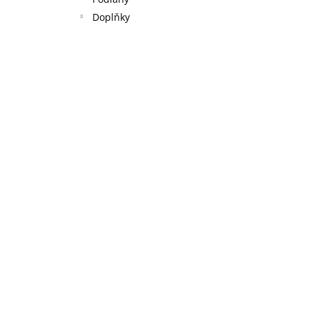
l
Doplňky