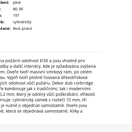
lení
:
plné
:
80, 90
a
:
197
ek
:
cylindrický
ntace
:
levá, pravá
na požární odolnost EI30 a jsou vhodné pro
odby a další interiéry, kde je vyžadována zvýšená
m. Dveře tvoří masivní smrkový rám, po celém
. Výplň tvoří plošně lisovaná dřevotřísková
ejich odolnost vůči požáru. Dekor dub corbridge
ře kombinuje jak s tradičními, tak i moderními
,2 mm, který je odolný vůči poškrábání, vlhkosti
je: cylindrický zámek s roztečí 72 mm, tři
a je nutné ji objednat samostatně. Dveře jsou
ě, která se objednává samostatně. Kliky a