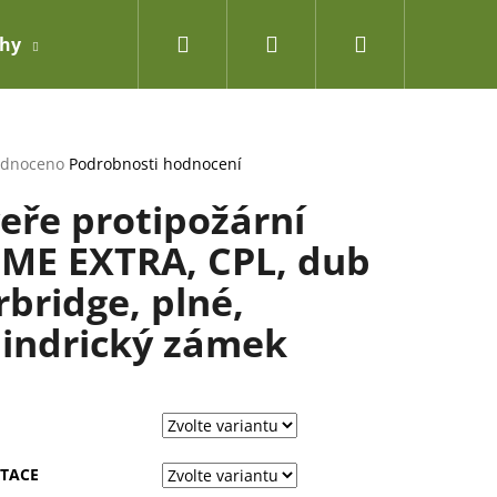
Hledat
Přihlášení
Nákupní
ahy
Doplňky
košík
rné
dnoceno
Podrobnosti hodnocení
cení
eře protipožární
ktu
ME EXTRA, CPL, dub
rbridge, plné,
ček.
lindrický zámek
TACE