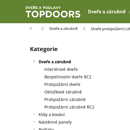
K
Přejít
na
o
Dveře a zárubně
obsah
Zpět
Zpět
š
do
do
í
Domů
Dveře a zárubně
Dveře protipožární LU
k
obchodu
obchodu
P
o
Kategorie
Přeskočit
s
kategorie
t
Dveře a zárubně
r
Interiérové dveře
a
Bezpečnostní dveře RC2
n
Protipožární dveře
n
Obložkové zárubně
í
Protipožární zárubně
p
Protipožární zárubně RC2
a
Kliky a kování
n
Nástěnné panely
e
Podlahy