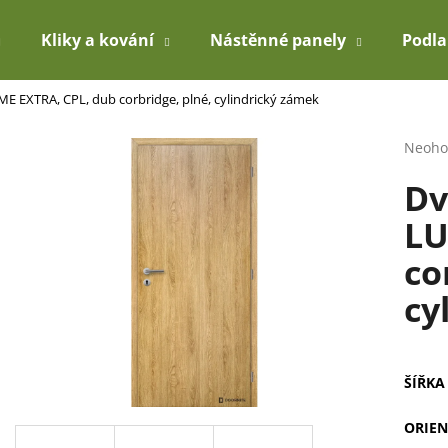
Kliky a kování
Nástěnné panely
Podl
ME EXTRA, CPL, dub corbridge, plné, cylindrický zámek
Co potřebujete najít?
Průmě
Neoho
hodno
Dv
produ
HLEDAT
je
LU
0,0
z
co
5
Doporučujeme
hvězdi
cy
ŠÍŘKA
ORIEN