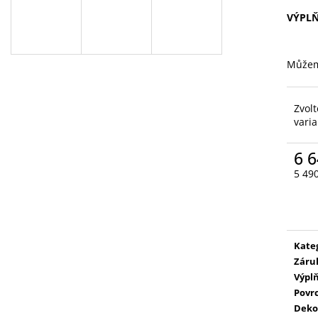
VÝPL
Můžem
Zvolt
vari
6 
5 49
Měr
cena
Kate
Záru
Výpl
Povr
Deko