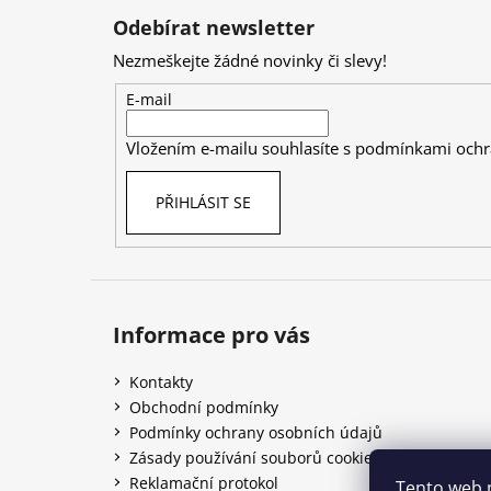
á
Odebírat newsletter
p
Nezmeškejte žádné novinky či slevy!
a
t
E-mail
í
Vložením e-mailu souhlasíte s
podmínkami ochr
PŘIHLÁSIT SE
Informace pro vás
Kontakty
Obchodní podmínky
Podmínky ochrany osobních údajů
Zásady používání souborů cookies
Reklamační protokol
Tento web 