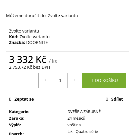
č
u
j
Můžeme doručit do:
Zvolte variantu
e
m
Zvolte variantu
e
Kód:
Zvolte variantu
Značka:
DOORNITE
3 332 Kč
/ ks
2 753,72 Kč bez DPH
Měrná
DO KOŠÍKU
cena:
Zeptat se
Sdílet
Kategorie
:
DVEŘE A ZÁRUBNĚ
Záruka
:
24 měsíců
Výplň
:
voština
lak - Quatro série
Povrch
: