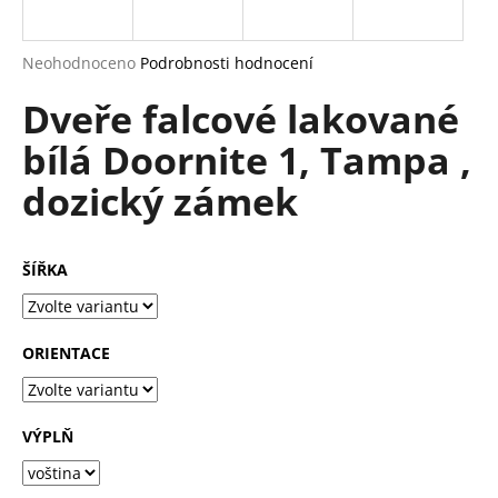
a
j
Průměrné
Neohodnoceno
Podrobnosti hodnocení
í
hodnocení
Dveře falcové lakované
produktu
t
je
?
bílá Doornite 1, Tampa ,
0,0
z
dozický zámek
5
hvězdiček.
HLEDAT
ŠÍŘKA
D
ORIENTACE
o
p
o
VÝPLŇ
r
u