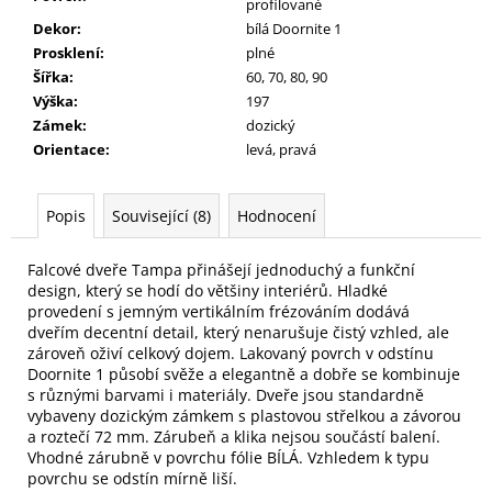
profilované
Dekor
:
bílá Doornite 1
Prosklení
:
plné
Šířka
:
60, 70, 80, 90
Výška
:
197
Zámek
:
dozický
Orientace
:
levá, pravá
Popis
Související (8)
Hodnocení
Falcové dveře Tampa přinášejí jednoduchý a funkční
design, který se hodí do většiny interiérů. Hladké
provedení s jemným vertikálním frézováním dodává
dveřím decentní detail, který nenarušuje čistý vzhled, ale
zároveň oživí celkový dojem. Lakovaný povrch v odstínu
Doornite 1 působí svěže a elegantně a dobře se kombinuje
s různými barvami i materiály. Dveře jsou standardně
vybaveny dozickým zámkem s plastovou střelkou a závorou
a roztečí 72 mm. Zárubeň a klika nejsou součástí balení.
Vhodné zárubně v povrchu fólie BÍLÁ. Vzhledem k typu
povrchu se odstín mírně liší.