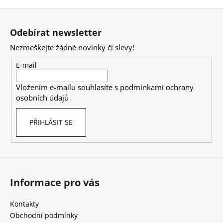
Z
á
Odebírat newsletter
p
Nezmeškejte žádné novinky či slevy!
a
t
E-mail
í
Vložením e-mailu souhlasíte s
podmínkami ochrany
osobních údajů
PŘIHLÁSIT SE
Informace pro vás
Kontakty
Obchodní podmínky