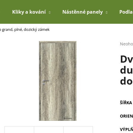
Kliky a kování
Nástěnné panely
Podl
ub grand, plné, dozický zámek
Co potřebujete najít?
Průmě
Neoho
hodno
Dv
produ
HLEDAT
je
du
0,0
z
do
5
Doporučujeme
hvězdi
ŠÍŘKA
ORIEN
VÝPL