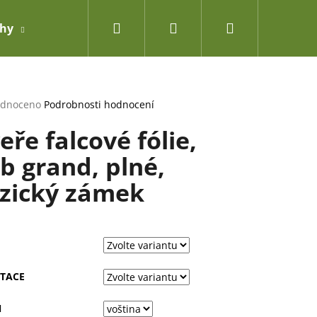
Hledat
Přihlášení
Nákupní
ahy
Doplňky
košík
rné
dnoceno
Podrobnosti hodnocení
cení
eře falcové fólie,
ktu
b grand, plné,
zický zámek
ček.
TACE
Ň