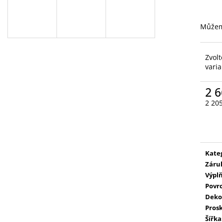
Můžem
Zvolt
vari
2 
2 20
Měr
cena
Kate
Záru
Výpl
Povr
Deko
Prosk
Šířka