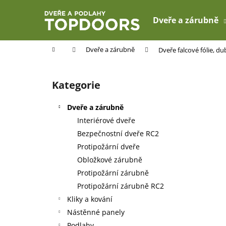
K
Přejít
na
o
Dveře a zárubně
obsah
Zpět
Zpět
š
do
do
í
Domů
Dveře a zárubně
Dveře falcové fólie, d
k
obchodu
obchodu
P
o
Kategorie
Přeskočit
s
kategorie
t
Dveře a zárubně
r
Interiérové dveře
a
Bezpečnostní dveře RC2
n
Protipožární dveře
n
Obložkové zárubně
í
Protipožární zárubně
p
Protipožární zárubně RC2
a
Kliky a kování
n
Nástěnné panely
e
Podlahy