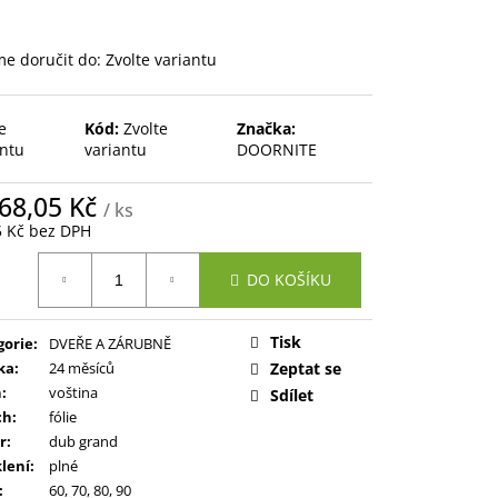
e doručit do:
Zvolte variantu
e
Kód:
Zvolte
Značka:
antu
variantu
DOORNITE
668,05 Kč
/ ks
5 Kč bez DPH
ná
DO KOŠÍKU
:
Tisk
gorie
:
DVEŘE A ZÁRUBNĚ
ka
:
24 měsíců
Zeptat se
ň
:
voština
Sdílet
ch
:
fólie
r
:
dub grand
lení
:
plné
:
60, 70, 80, 90