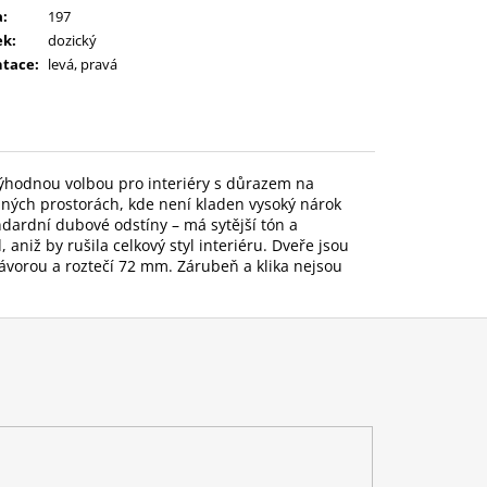
a
:
197
ek
:
dozický
ntace
:
levá, pravá
výhodnou volbou pro interiéry s důrazem na
ných prostorách, kde není kladen vysoký nárok
dardní dubové odstíny – má sytější tón a
aniž by rušila celkový styl interiéru. Dveře jsou
vorou a roztečí 72 mm. Zárubeň a klika nejsou