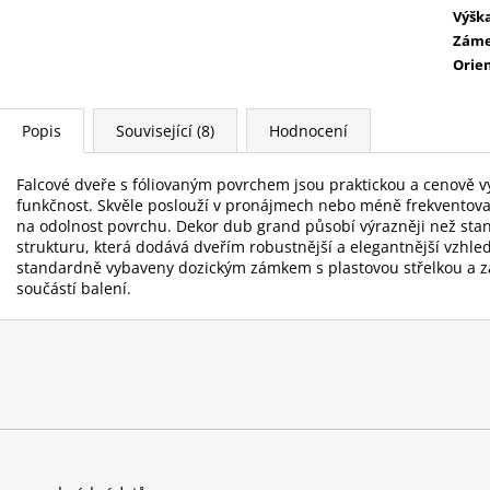
Výšk
Zám
Orie
Popis
Související (8)
Hodnocení
Falcové dveře s fóliovaným povrchem jsou praktickou a cenově 
funkčnost. Skvěle poslouží v pronájmech nebo méně frekventova
na odolnost povrchu. Dekor dub grand působí výrazněji než stan
strukturu, která dodává dveřím robustnější a elegantnější vzhled, 
standardně vybaveny dozickým zámkem s plastovou střelkou a zá
součástí balení.