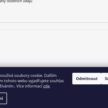
any osobních údajů
používá soubory cookie. Dalším
Odmítnout
S
m tohoto webu vyjadřujete souhlas
užíváním.. Více informací
zde
.
na.
ní