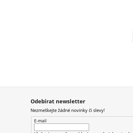
Z
á
Odebírat newsletter
p
Nezmeškejte žádné novinky či slevy!
a
t
E-mail
í