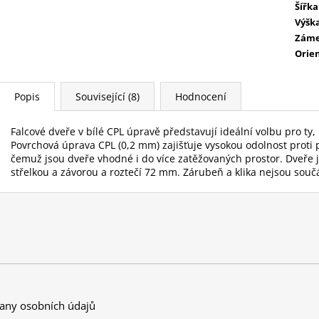
Šířka
Výšk
Zám
Orie
Popis
Související (8)
Hodnocení
Falcové dveře v bílé CPL úpravě představují ideální volbu pro ty,
Povrchová úprava CPL (0,2 mm) zajišťuje vysokou odolnost prot
čemuž jsou dveře vhodné i do více zatěžovaných prostor. Dveř
střelkou a závorou a roztečí 72 mm. Zárubeň a klika nejsou součá
any osobních údajů