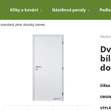
Kliky a kování
Nástěnné panely
Podl
á standard, plné, dozický zámek
Co potřebujete najít?
Průmě
Neoho
hodno
Dv
produ
HLEDAT
je
bí
0,0
z
do
5
Doporučujeme
hvězdi
ŠÍŘKA
ORIEN
VÝPL