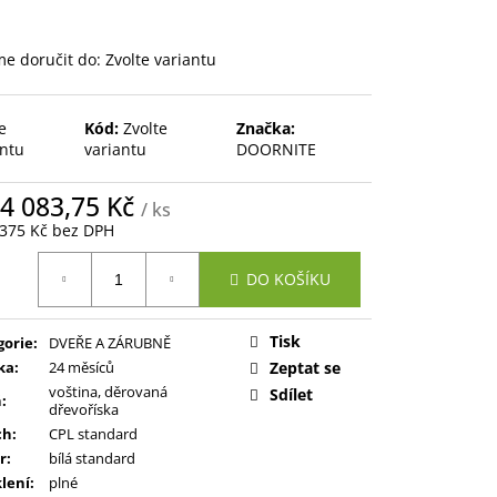
e doručit do:
Zvolte variantu
e
Kód:
Zvolte
Značka:
antu
variantu
DOORNITE
4 083,75 Kč
/ ks
 375 Kč
bez DPH
ná
DO KOŠÍKU
:
Tisk
gorie
:
DVEŘE A ZÁRUBNĚ
ka
:
24 měsíců
Zeptat se
voština, děrovaná
Sdílet
ň
:
dřevoříska
ch
:
CPL standard
r
:
bílá standard
lení
:
plné