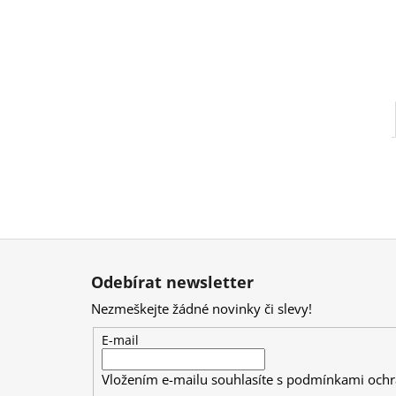
Z
á
Odebírat newsletter
p
Nezmeškejte žádné novinky či slevy!
a
t
E-mail
í
Vložením e-mailu souhlasíte s
podmínkami ochr