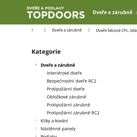
K
Přejít
na
o
Dveře a zárubně
obsah
Zpět
Zpět
š
do
do
í
Domů
Dveře a zárubně
Dveře falcové CPL, bíl
k
obchodu
obchodu
P
o
Kategorie
Přeskočit
s
kategorie
t
Dveře a zárubně
r
Interiérové dveře
a
Bezpečnostní dveře RC2
n
Protipožární dveře
n
Obložkové zárubně
í
Protipožární zárubně
p
Protipožární zárubně RC2
a
Kliky a kování
n
Nástěnné panely
e
Podlahy