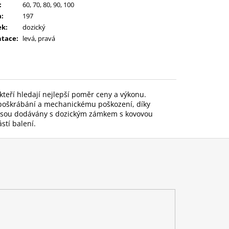
:
60, 70, 80, 90, 100
a
:
197
ek
:
dozický
ntace
:
levá, pravá
 kteří hledají nejlepší poměr ceny a výkonu.
i poškrábání a mechanickému poškození, díky
e jsou dodávány s dozickým zámkem s kovovou
stí balení.