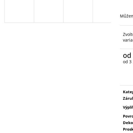
Můžem
Zvolt
vari
od
od
3
Měr
cena
Kate
Záru
Výpl
Povr
Deko
Prosk