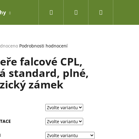
Hledat
Přihlášení
Nákupní
ahy
Doplňky
košík
rné
dnoceno
Podrobnosti hodnocení
cení
eře falcové CPL,
ktu
lá standard, plné,
zický zámek
ček.
TACE
Ň