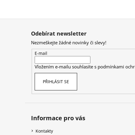
Z
á
Odebírat newsletter
p
Nezmeškejte žádné novinky či slevy!
a
t
E-mail
í
Vložením e-mailu souhlasíte s
podmínkami ochr
PŘIHLÁSIT SE
Informace pro vás
Kontakty