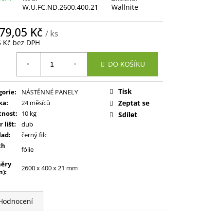
W.U.FC.ND.2600.400.21
Wallnite
579,05 Kč
/ ks
5 Kč bez DPH
ná
DO KOŠÍKU
:
Tisk
gorie
:
NÁSTĚNNÉ PANELY
ka
:
24 měsíců
Zeptat se
nost
:
10 kg
Sdílet
 lišt
:
dub
lad
:
černý filc
ch
fólie
ěry
2600 x 400 x 21 mm
m)
:
Hodnocení