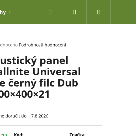
Hledat
Přihlášení
Nákupní
ahy
Doplňky
košík
rné
dnoceno
Podrobnosti hodnocení
cení
ustický panel
ktu
llnite Universal
ne černý filc Dub
ček.
00×400×21
e doručit do:
17.8.2026
dem
Kód:
Značka: