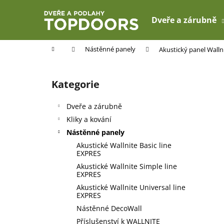
K
Přejít
na
o
Dveře a zárubně
obsah
Zpět
Zpět
š
do
do
í
Domů
Nástěnné panely
Akustický panel Wallni
k
obchodu
obchodu
P
o
Kategorie
Přeskočit
s
kategorie
t
Dveře a zárubně
r
Kliky a kování
a
Nástěnné panely
n
Akustické Wallnite Basic line
n
EXPRES
í
Akustické Wallnite Simple line
EXPRES
p
Akustické Wallnite Universal line
a
EXPRES
n
Nástěnné DecoWall
e
Příslušenství k WALLNITE