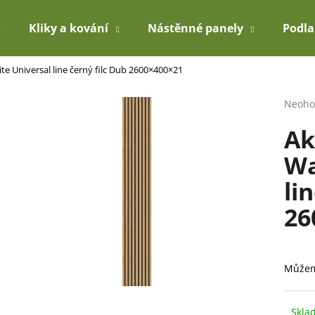
Kliky a kování
Nástěnné panely
Podl
te Universal line černý filc Dub 2600×400×21
Co potřebujete najít?
Průmě
Neoho
hodno
Ak
produ
HLEDAT
je
Wa
0,0
z
li
5
Doporučujeme
hvězdi
26
Můžem
Skla