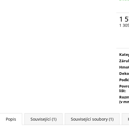
1 
1 30
Měr
cena
Kate
Záru
Hmot
Dekor
Podk
Povr
lišt
:
Rozm
(v m
Popis
Související (1)
Související soubory (1)